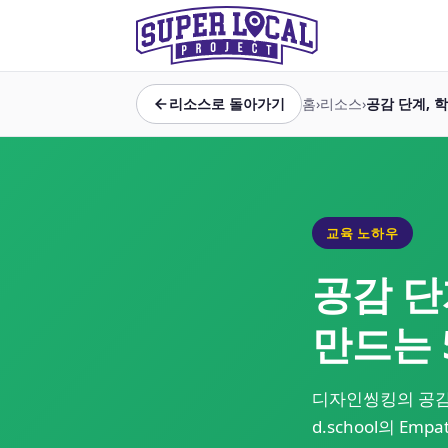
리소스로 돌아가기
홈
›
리소스
›
공감 단계, 
교육 노하우
공감 단
만드는 
디자인씽킹의 공감
d.school의 Em