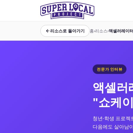
리소스로 돌아가기
홈
›
리소스
›
액셀러레이터 
전문가 인터뷰
액셀러
"쇼케이
청년·학생 프로젝
다음에도 살아남아