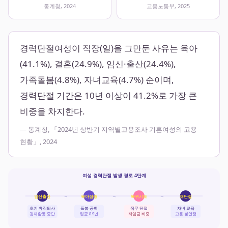
통계청, 2024
고용노동부, 2025
경력단절여성이 직장(일)을 그만둔 사유는 육아
(41.1%), 결혼(24.9%), 임신·출산(24.4%),
가족돌봄(4.8%), 자녀교육(4.7%) 순이며,
경력단절 기간은 10년 이상이 41.2%로 가장 큰
비중을 차지한다.
— 통계청, 「2024년 상반기 지역별고용조사 기혼여성의 고용
현황」, 2024
여성 경력단절 발생 경로 4단계
→
→
→
임신출산
육아집중
복귀시도
재단절
초기 휴직퇴사
돌봄 공백
직무 단절
자녀 교육
경제활동 중단
평균 8.9년
저임금 비중
고용 불안정