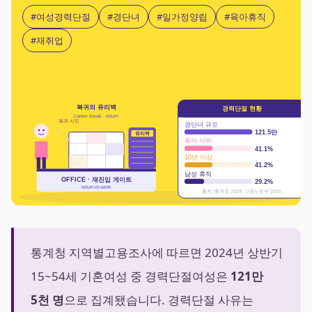
#여성경력단절
#경단녀
#일가정양립
#육아휴직
#재취업
복귀의 유리벽
경력단절 현황
career break · return
복귀 시도
경단녀 규모
121.5만
유리벽
육아 사유
41.1%
10년 이상
41.2%
남성 휴직
OFFICE · 재진입 게이트
29.2%
return-to-work
출처: 통계청 2024, 고용노동부 2025
통계청 지역별고용조사에 따르면 2024년 상반기
15~54세 기혼여성 중 경력단절여성은
121만
5천 명
으로 집계됐습니다. 경력단절 사유는