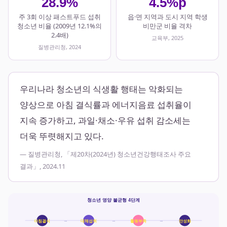
28.9%
4.5%p
주 3회 이상 패스트푸드 섭취
읍·면 지역과 도시 지역 학생
청소년 비율 (2009년 12.1%의
비만군 비율 격차
2.4배)
교육부, 2025
질병관리청, 2024
우리나라 청소년의 식생활 행태는 악화되는
양상으로 아침 결식률과 에너지음료 섭취율이
지속 증가하고, 과일·채소·우유 섭취 감소세는
더욱 뚜렷해지고 있다.
— 질병관리청, 「제20차(2024년) 청소년건강행태조사 주요
결과」, 2024.11
청소년 영양 불균형 4단계
→
→
→
아침결식
대체섭취
활동부족
만성화