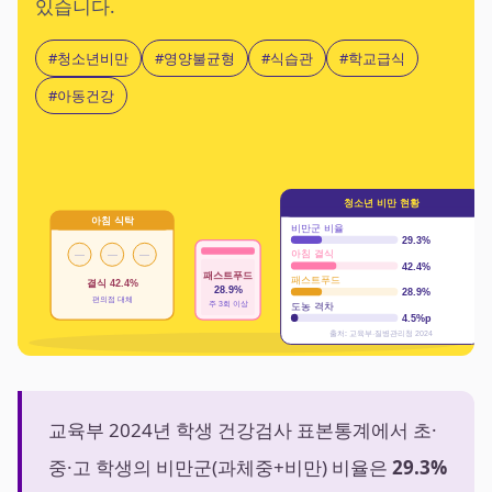
있습니다.
#청소년비만
#영양불균형
#식습관
#학교급식
#아동건강
청소년 비만 현황
아침 식탁
비만군 비율
29.3%
아침 결식
—
—
—
42.4%
패스트푸드
패스트푸드
결식 42.4%
28.9%
28.9%
편의점 대체
주 3회 이상
도농 격차
4.5%p
출처: 교육부·질병관리청 2024
교육부 2024년 학생 건강검사 표본통계에서 초·
중·고 학생의 비만군(과체중+비만) 비율은
29.3%