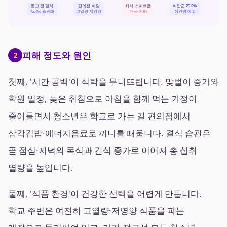
등교 전 결식
편의점·배달
좌식·스마트폰
비만군 29.3%
42.4% 습관화
고열량 저영양
대사 저하
성인병 예고
피해 정도와 원인
2
첫째, '시간 공백'이 식탁을 무너뜨립니다. 맞벌이 증가와
학원 일정, 늦은 취침으로 아침을 함께 먹는 가정이
줄어들면서 청소년은 학교로 가는 길 편의점에서
삼각김밥·에너지음료로 끼니를 때웁니다. 결식 습관은
곧 점심·저녁의 폭식과 간식 증가로 이어져 총 섭취
열량을 높입니다.
둘째, '식품 환경'이 건강한 선택을 어렵게 만듭니다.
학교 주변은 여전히 고열량·저영양 식품을 파는