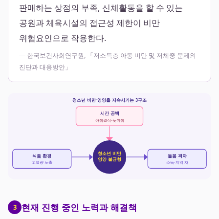
판매하는 상점의 부족, 신체활동을 할 수 있는
공원과 체육시설의 접근성 제한이 비만
위험요인으로 작용한다.
— 한국보건사회연구원, 「저소득층 아동 비만 및 저체중 문제의
진단과 대응방안」
청소년 비만·영양을 지속시키는 3구조
시간 공백
아침결식·늦취침
청소년 비만
식품 환경
돌봄 격차
영양 불균형
고열량 노출
소득·지역 차
현재 진행 중인 노력과 해결책
3