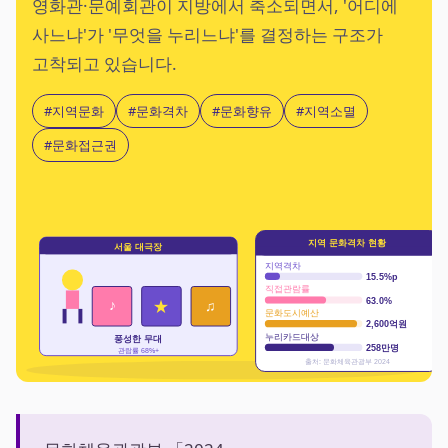
영화관·문예회관이 지방에서 축소되면서, '어디에
사느냐'가 '무엇을 누리느냐'를 결정하는 구조가
고착되고 있습니다.
#지역문화
#문화격차
#문화향유
#지역소멸
#문화접근권
지역 문화격차 현황
서울 대극장
지역격차
15.5%p
직접관람률
63.0%
♪
★
♫
문화도시예산
2,600억원
누리카드대상
풍성한 무대
258만명
관람률 68%+
출처: 문화체육관광부 2024