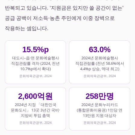
반복되고 있습니다. '지원금은 있지만 쓸 공간이 없는'
공급 공백이 저소득·농촌 주민에게 이중 장벽으로
작용하는 셈입니다.
15.5%p
63.0%
대도시–읍·면 문화예술행사
2024년 문화예술행사
직접관람률 격차 (2024, 전년
직접관람률 (전년 58.6%에서
10.7%p에서 확대)
4.4%p 상승, 역대 최고)
문화체육관광부, 2024
문화체육관광부, 2024
2,600억원
258만명
2024년 지정 「대한민국
2024년 문화누리카드
문화도시」 13곳 3년간 국비·
(통합문화이용권) 1인당 연
지방비 투입 총액
13만원 지원 대상자
문화체육관광부, 2024
문화체육관광부, 2024