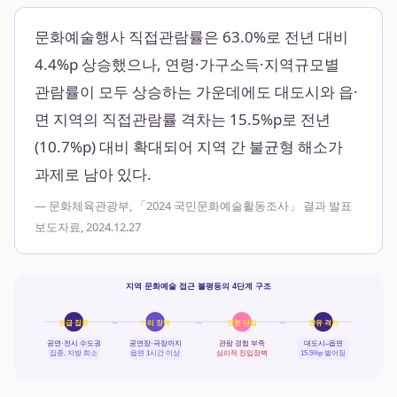
문화예술행사 직접관람률은 63.0%로 전년 대비
4.4%p 상승했으나, 연령·가구소득·지역규모별
관람률이 모두 상승하는 가운데에도 대도시와 읍·
면 지역의 직접관람률 격차는 15.5%p로 전년
(10.7%p) 대비 확대되어 지역 간 불균형 해소가
과제로 남아 있다.
— 문화체육관광부, 「2024 국민문화예술활동조사」 결과 발표
보도자료, 2024.12.27
지역 문화예술 접근 불평등의 4단계 구조
→
→
→
공급 집중
거리 장벽
경험 단절
향유 격차
공연·전시 수도권
공연장·극장까지
관람 경험 부족
대도시–읍면
집중, 지방 희소
읍면 1시간 이상
심리적 진입장벽
15.5%p 벌어짐