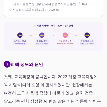
— 과학기술정보통신부·한국지능정보사회진흥원, 「2024
디지털정보격차 실태조사」, 2025.03
디지털 리터러시 격차가 벌어지는 4단계
→
→
→
접속
사용
판별
활용
스마트폰 보급
앱·SNS 소비
사실-의견 구분
비판적 재구성
98% 보편화
알고리즘 의존
25.6% (OECD 47%)
역량 수준 65.6%
피해 정도와 원인
2
첫째, 교육과정의 공백입니다. 2022 개정 교육과정에
'디지털·미디어 소양'이 명시되었지만, 현장에서는
여전히 도구 사용법 중심에 머물러 있고, 출처 검증·
알고리즘 편향·생성형 AI 판별 같은 비판적 문해 역량은