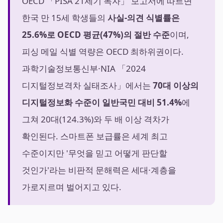
OECD 「PISA 21세기 독자」 보고서에 따르면
한국 만 15세 학생들의
사실-의견 식별률은
25.6%로 OECD 평균(47%)의 절반 수준
이며,
피싱 메일 식별 역량은 OECD 최하위권이다.
과학기술정보통신부·NIA 「2024
디지털정보격차 실태조사」에서는
70대 이상의
디지털정보화 수준이 일반국민 대비 51.4%
에
그쳐 20대(124.3%)와 두 배 이상 격차가
확인된다. 스마트폰 보급률은 세계 최고
수준이지만 '무엇을 믿고 어떻게 판단할
것인가'라는 비판적 문해력은 세대·계층을
가로지르며 벌어지고 있다.