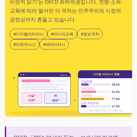
비판적 읽기'는 OECD 최하위권입니다. 연령·소득·
교육에 따라 벌어진 이 격차는 민주주의와 시장의
공정성까지 흔들고 있습니다.
#디지털리터러시
#미디어교육
#정보격차
#비판적사고
#AI리터러시
디지털 리터러시 현황
news.kr
?
FAKE?
사실판별
25.6%
70대 역량
51.4%
사실?
AI
취약계층
77.5%
의견?
생성?
?
노인 키오스크
17.9%
출처: OECD PISA, 과기정통부·NIA